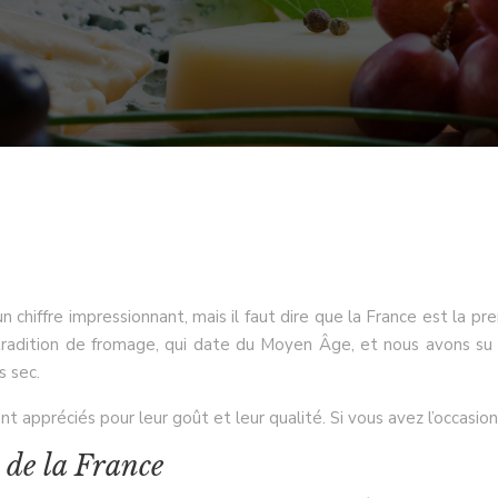
un chiffre impressionnant, mais il faut dire que la France est la p
 tradition de fromage, qui date du Moyen Âge, et nous avons su 
s sec.
 appréciés pour leur goût et leur qualité. Si vous avez l’occasio
 de la France