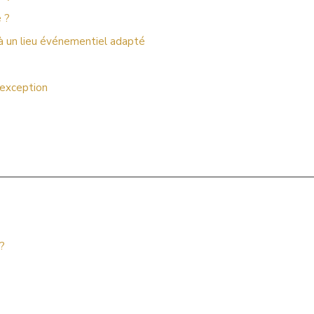
e ?
 à un lieu événementiel adapté
’exception
?