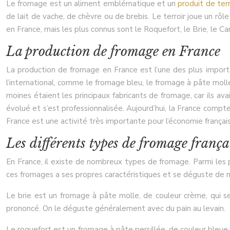
Le fromage est un aliment emblématique et un
produit de terr
de lait de vache, de chèvre ou de brebis. Le terroir joue un rôl
en France, mais les plus connus sont le Roquefort, le Brie, le 
La production de fromage en France
La production de fromage en France est l’une des plus importa
l’international, comme le fromage bleu, le fromage à pâte mol
moines étaient les principaux fabricants de fromage, car ils ava
évolué et s’est professionnalisée. Aujourd’hui, la France comp
France est une activité très importante pour l’économie française,
Les différents types de fromage frança
En France, il existe de nombreux types de fromage. Parmi les pl
ces fromages a ses propres caractéristiques et se déguste de m
Le brie est un fromage à pâte molle, de couleur crème, qui 
prononcé. On le déguste généralement avec du pain au levain.
Le roquefort est un fromage à pâte persillée, de couleur bleue