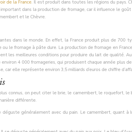
oir de la France
. Il est produit dans toutes les régions du pays. 
e important dans la production de fromage, car il influence le go
Camembert et le Chèvre.
ntes dans le monde. En effet, la France produit plus de 700 ty
le ou le fromage à pâte dure. La production de fromage en Fran
ient les meilleures conditions pour produire du lait de qualité. 
te environ 4 000 fromageries, qui produisent chaque année plus 
 car elle représente environ 3,5 milliards d’euros de chiffre d’affa
is
us connus, on peut citer le brie, le camembert, le roquefort, le b
anière différente.
se déguste généralement avec du pain. Le camembert, quant à l
. Il se déguste généralement avec du pain aux noix. Le bleu d’A