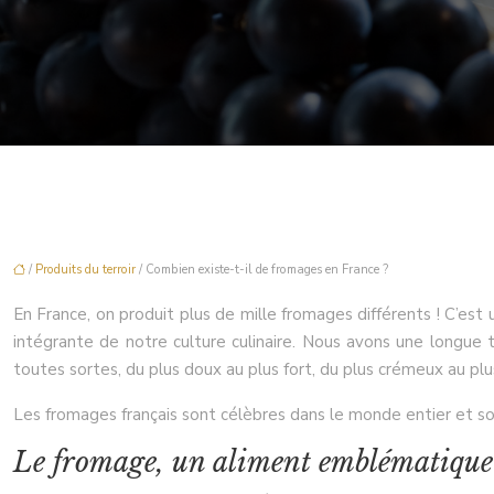
/
Produits du terroir
/ Combien existe-t-il de fromages en France ?
En France, on produit plus de mille fromages différents ! C’est 
intégrante de notre culture culinaire. Nous avons une longue
toutes sortes, du plus doux au plus fort, du plus crémeux au plu
Les fromages français sont célèbres dans le monde entier et sont
Le fromage, un aliment emblématique