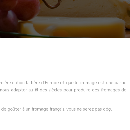
remière nation laitière d’Europe et que le fromage est une partie
nous adapter au fil des siècles pour produire des fromages de
n de goûter à un fromage français, vous ne serez pas déçu !