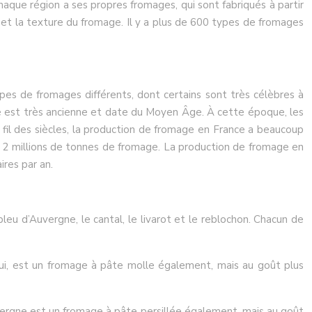
Chaque région a ses propres fromages, qui sont fabriqués à partir
ût et la texture du fromage. Il y a plus de 600 types de fromages
pes de fromages différents, dont certains sont très célèbres à
ce est très ancienne et date du Moyen Âge. À cette époque, les
Au fil des siècles, la production de fromage en France a beaucoup
de 2 millions de tonnes de fromage. La production de fromage en
ires par an.
leu d’Auvergne, le cantal, le livarot et le reblochon. Chacun de
ui, est un fromage à pâte molle également, mais au goût plus
uvergne est un fromage à pâte persillée également, mais au goût